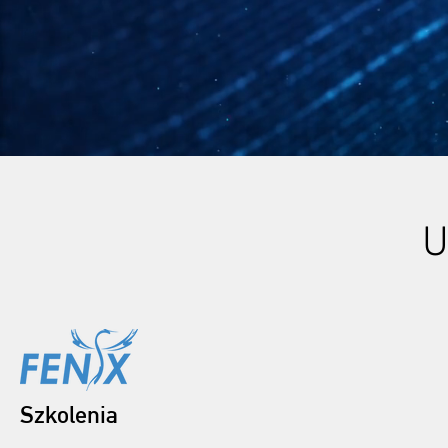
U
Szkolenia