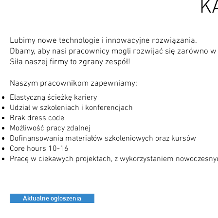
K
Lubimy nowe technologie i innowacyjne rozwiązania.
Dbamy, aby nasi pracownicy mogli rozwijać się zarówno w z
Siła naszej firmy to zgrany zespół!
Naszym pracownikom zapewniamy:
Elastyczną ścieżkę kariery
Udział w szkoleniach i konferencjach
Brak dress code
Możliwość pracy zdalnej
Dofinansowania materiałów szkoleniowych oraz kursów
Core hours 10-16
P
racę w ciekawych projektach, z wykorzystaniem nowoczesnyc
Aktualne ogłoszenia