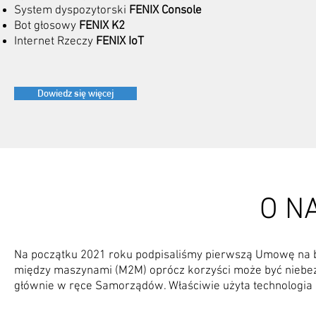
System dyspozytorski
FENIX Console
Bot głosowy
FENIX K2
Internet Rzeczy
FENIX IoT
Dowiedz się więcej
O N
Na początku 2021 roku podpisaliśmy pierwszą Umowę na bu
między maszynami (M2M) oprócz korzyści może być niebe
głównie w ręce Samorządów. Właściwie użyta technologia 