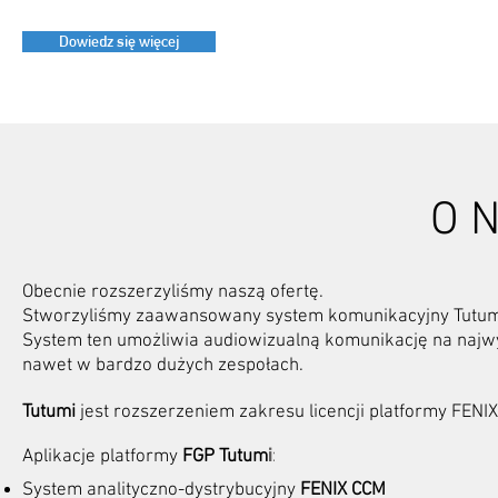
Dowiedz się więcej
O 
Obecnie rozszerzyliśmy naszą ofertę.
Stworzyliśmy zaawansowany system komunikacyjny Tutum 
System ten umożliwia audiowizualną komunikację na najwy
nawet w bardzo dużych zespołach.
Tutumi
jest rozszerzeniem zakresu licencji platformy FEN
i
:
Aplikacje platformy
FGP Tutum
System analityczno-dystrybucyjny
FENIX CCM